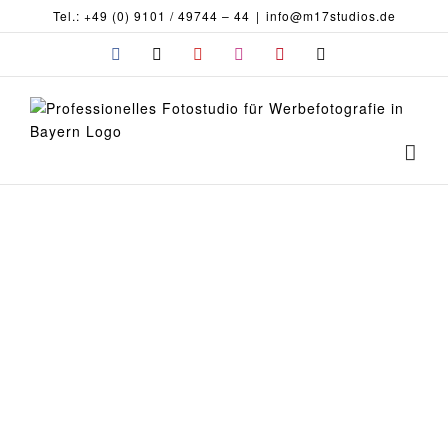
Zum
Tel.: +49 (0) 9101 / 49744 – 44
|
info@m17studios.de
Inhalt
Facebook
X
YouTube
Instagram
Pinterest
E-
springen
Mail