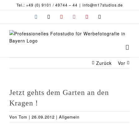
Zum
Tel.: +49 (0) 9101 / 49744 – 44
|
info@m17studios.de
Inhalt
Facebook
X
YouTube
Instagram
Pinterest
E-
springen
Mail
Zurück
Vor
Jetzt gehts dem Garten an den
Kragen !
Von
Tom
|
26.09.2012
|
Allgemein
Zeige