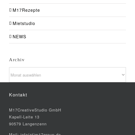
M17Rezepte
Mietstudio
NEWS
Archiv
Archiv
Kontakt
M17CreativeStudio GmbH
Kapell-Leite 13
90579 Langenzenn
Mail: info(at)m17group.de