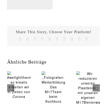
Share This Story, Choose Your Platform!
Facebook
X
Reddit
LinkedIn
WhatsApp
Tumblr
Pinterest
Vk
Xing
E-
Mail
Wir
#wefightthevirus:
reduzieren
„Fotografen-
so
unseren
Weiterbildung“:
kreativ
Ähnliche Beiträge
Plastikmüll:
Das
arbeiten
mit
M17Team
wir in
unseren
beim
Zeiten
eigenen
Kochkurs
von
M17Bienenwac
Corona