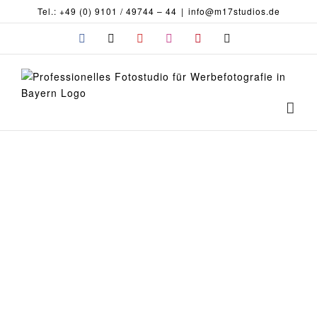
Zum
Tel.: +49 (0) 9101 / 49744 – 44
|
info@m17studios.de
Inhalt
Facebook
X
YouTube
Instagram
Pinterest
E-
springen
Mail