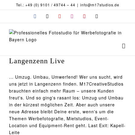
Zum
Tel.: +49 (0) 9101 / 49744 – 44
|
info@m17studios.de
Inhalt
Facebook
X
YouTube
Instagram
Pinterest
E-
springen
Mail
Langenzenn Live
... Umzug. Umbau, Umwerfend! Wer uns sucht, wird
uns jetzt in Langenzenn finden. M17CreativeStudios
brauchten einfach mehr Raum – unsere Kunden
freut's. Und so ging's rasant los: Umzug und Umbau
in der kürzest möglichen Zeit. Aber auch unsere
neue Adresse bleibt Deine erste, wenn's um die
Themen Werbefotografie, Mietstudios, Event-
Location und Equipment-Rent geht. Last Exit: Kapell-
Leite