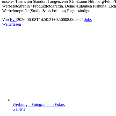
unseres Teams am Standort Langenzenn (Großraum Nürnberg/Fürth/Er
Werbefotograf:in / Produktfotograf:in. Deine Aufgaben Planung, Lic
Werbefotografie (Studio & on location) Eigenständige
Von
Eve
|
2026-06-08T14:50:21+02:00
08.06.2025
|
Jobs
|
Weiterlesen
Werbung – Fotografie im Fokus
Gallerie