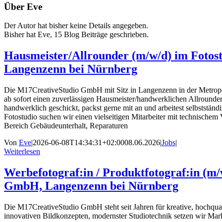
Über
Eve
Der Autor hat bisher keine Details angegeben.
Bisher hat Eve, 15 Blog Beiträge geschrieben.
Hausmeister/Allrounder (m/w/d) im Fotostud
Langenzenn bei Nürnberg
Die M17CreativeStudio GmbH mit Sitz in Langenzenn in der Metropo
ab sofort einen zuverlässigen Hausmeister/handwerklichen Allrounder
handwerklich geschickt, packst gerne mit an und arbeitest selbststän
Fotostudio suchen wir einen vielseitigen Mitarbeiter mit technischem
Bereich Gebäudeunterhalt, Reparaturen
Von
Eve
|
2026-06-08T14:34:31+02:00
08.06.2026
|
Jobs
|
Weiterlesen
Werbefotograf:in / Produktfotograf:in (m
GmbH, Langenzenn bei Nürnberg
Die M17CreativeStudio GmbH steht seit Jahren für kreative, hochqual
innovativen Bildkonzepten, modernster Studiotechnik setzen wir Mar