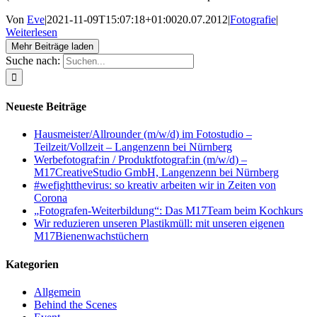
Von
Eve
|
2021-11-09T15:07:18+01:00
20.07.2012
|
Fotografie
|
Weiterlesen
Mehr Beiträge laden
Suche nach:
Neueste Beiträge
Hausmeister/Allrounder (m/w/d) im Fotostudio –
Teilzeit/Vollzeit – Langenzenn bei Nürnberg
Werbefotograf:in / Produktfotograf:in (m/w/d) –
M17CreativeStudio GmbH, Langenzenn bei Nürnberg
#wefightthevirus: so kreativ arbeiten wir in Zeiten von
Corona
„Fotografen-Weiterbildung“: Das M17Team beim Kochkurs
Wir reduzieren unseren Plastikmüll: mit unseren eigenen
M17Bienenwachstüchern
Kategorien
Allgemein
Behind the Scenes