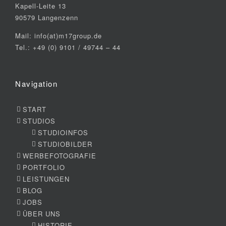
Kapell-Leite 13
90579 Langenzenn
Mail: info(at)m17group.de
Tel.: +49 (0) 9101 / 49744 – 44
Navigation
START
STUDIOS
STUDIOINFOS
STUDIOBILDER
WERBEFOTOGRAFIE
PORTFOLIO
LEISTUNGEN
BLOG
JOBS
ÜBER UNS
HISTORIE