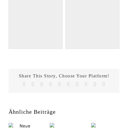
Share This Story, Choose Your Platform!
Facebook
X
Reddit
LinkedIn
WhatsApp
Tumblr
Pinterest
Vk
Xing
E-
Mail
Ähnliche Beiträge
Neue
Mannequins
für
Vorweihnachtl
unsere