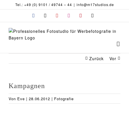
Zum
Tel.: +49 (0) 9101 / 49744 – 44
|
info@m17studios.de
Inhalt
Facebook
X
YouTube
Instagram
Pinterest
E-
springen
Mail
Zurück
Vor
Kampagnen
Von
Eve
|
28.06.2012
|
Fotografie
Zeige
grösseres
Bild