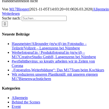
Handdesinfektion nicht
Von
M17Blogger
|
2021-11-05T14:03:20+01:00
26.03.2020
|
Allgemein
Weiterlesen
Suche nach:
Neueste Beiträge
Hausmeister/Allrounder (m/w/d) im Fotostudio –
Teilzeit/Vollzeit – Langenzenn bei Nürnberg
Werbefotograf:in / Produktfotograf:in (m/w/d) –
M17CreativeStudio GmbH, Langenzenn bei Nürnberg
#wefightthevirus: so kreativ arbeiten wir in Zeiten von
Corona
„Fotografen-Weiterbildung“: Das M17Team beim Kochkurs
Wir reduzieren unseren Plastikmüll: mit unseren eigenen
M17Bienenwachstüchern
Kategorien
Allgemein
Behind the Scenes
Event