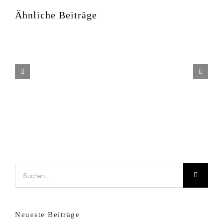
–
Teilzeit/Vollzeit
Ähnliche Beiträge
–
Langenzenn
bei
Nürnberg
Suche
nach:
Neueste Beiträge