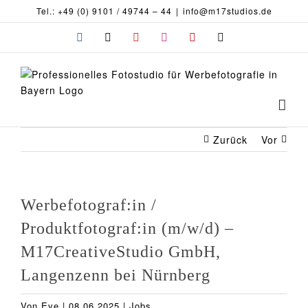
Zum
Tel.: +49 (0) 9101 / 49744 – 44
|
info@m17studios.de
Inhalt
Facebook
X
YouTube
Instagram
Pinterest
E-
springen
Mail
Zurück
Vor
Werbefotograf:in /
Produktfotograf:in (m/w/d) –
M17CreativeStudio GmbH,
Langenzenn bei Nürnberg
Von
Eve
|
08.06.2025
|
Jobs