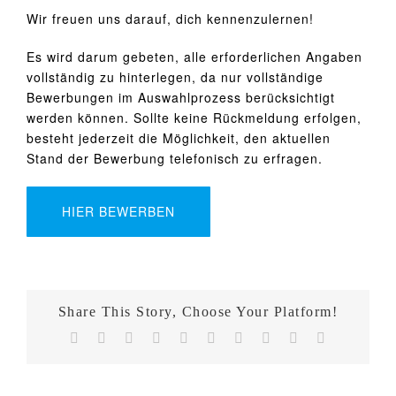
Wir freuen uns darauf, dich kennenzulernen!
Es wird darum gebeten, alle erforderlichen Angaben
vollständig zu hinterlegen, da nur vollständige
Bewerbungen im Auswahlprozess berücksichtigt
werden können. Sollte keine Rückmeldung erfolgen,
besteht jederzeit die Möglichkeit, den aktuellen
Stand der Bewerbung telefonisch zu erfragen.
HIER BEWERBEN
Share This Story, Choose Your Platform!
Facebook
X
Reddit
LinkedIn
WhatsApp
Tumblr
Pinterest
Vk
Xing
E-
Hausmeister/Allrounder
Mail
(m/w/d)
im
Fotostudio