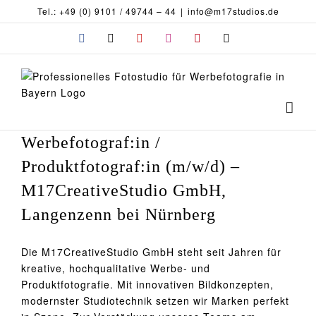
Zum
Tel.: +49 (0) 9101 / 49744 – 44
|
info@m17studios.de
Inhalt
Facebook
X
YouTube
Instagram
Pinterest
E-
springen
Mail
Werbefotograf:in /
Produktfotograf:in (m/w/d) –
M17CreativeStudio GmbH,
Langenzenn bei Nürnberg
Die M17CreativeStudio GmbH steht seit Jahren für
kreative, hochqualitative Werbe- und
Produktfotografie. Mit innovativen Bildkonzepten,
modernster Studiotechnik setzen wir Marken perfekt