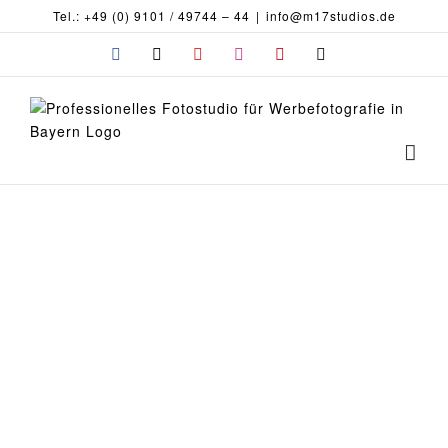
Zum
Tel.: +49 (0) 9101 / 49744 – 44
|
info@m17studios.de
Inhalt
Facebook
X
YouTube
Instagram
Pinterest
E-
springen
Splashes
Mail
Fotografie