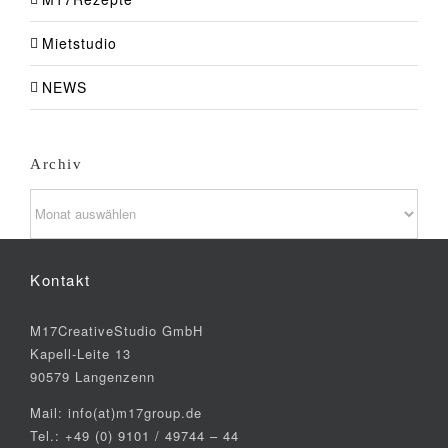
Mietstudio
NEWS
Archiv
Archiv
Kontakt
M17CreativeStudio GmbH
Kapell-Leite 13
90579 Langenzenn
Mail: info(at)m17group.de
Tel.: +49 (0) 9101 / 49744 – 44