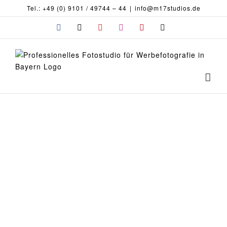
Zum
Tel.: +49 (0) 9101 / 49744 – 44
|
info@m17studios.de
Inhalt
Facebook
X
YouTube
Instagram
Pinterest
E-
springen
Splashes
Mail
Fotografie