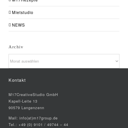
Mietstudio
NEWS
Archiv
Archiv
Kontakt
M17CreativeStudio GmbH
Kapell-Leite 13
90579 Langenzenn
Mail: info(at)m17group.de
Tel.: +49 (0) 9101 / 49744 – 44