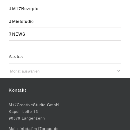
M17Rezepte
Mietstudio
NEWS
Archiv
Archiv
Kontakt
M17CreativeStudio GmbH
Kapell-Leite 13
90579 Langenzenn
Mail: info(at)m17group.de