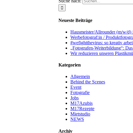
Suche nach:
Neueste Beiträge
Hausmeister/Allrounder (m/w/d) i
Werbefotograf:in / Produktfoto
#wefightthevirus: so kreativ arbe
„Fotografen-Weiterbildung“: D
Wir reduzieren unseren Plastikm
Kategorien
Allgemein
Behind the Scenes
Event
Fotografie
Jobs
M17Azubis
M17Rezepte
Mietstudio
NEWS
Archiv