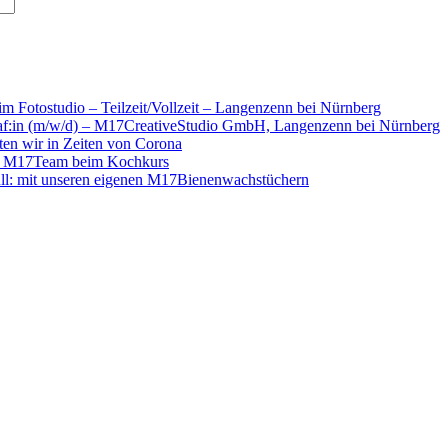
m Fotostudio – Teilzeit/Vollzeit – Langenzenn bei Nürnberg
graf:in (m/w/d) – M17CreativeStudio GmbH, Langenzenn bei Nürnberg
iten wir in Zeiten von Corona
as M17Team beim Kochkurs
üll: mit unseren eigenen M17Bienenwachstüchern