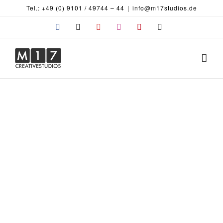
Zum
Tel.: +49 (0) 9101 / 49744 – 44
|
info@m17studios.de
Inhalt
MEET & GREET in den M17Studios
Facebook
X
YouTube
Instagram
Pinterest
E-
springen
Event
Mail