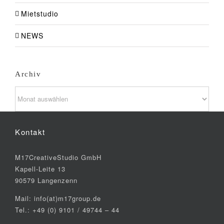
Mietstudio
NEWS
Archiv
Archiv
Kontakt
M17CreativeStudio GmbH
Kapell-Leite 13
90579 Langenzenn
Mail: info(at)m17group.de
Tel.: +49 (0) 9101 / 49744 – 44